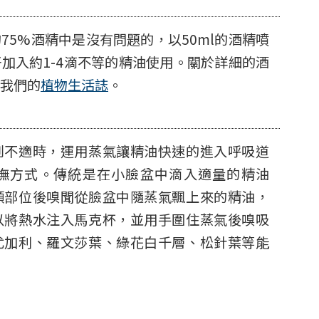
75%酒精中是沒有問題的，以50ml的酒精噴
加入約1-4滴不等的精油使用。關於詳細的酒
我們的
植物生活誌
。
到不適時，運用蒸氣讓精油快速的進入呼吸道
撫方式。傳統是在小臉盆中滴入適量的精油
頸部位後嗅聞從臉盆中隨蒸氣飄上來的精油，
以將熱水注入馬克杯，並用手圍住蒸氣後嗅吸
尤加利、羅文莎葉、綠花白千層、松針葉等能