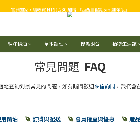
官網獨家，結帳買 NT$1,280 加贈 『西西里假期5ml迷你瓶』
官網獨家，結帳買 NT$1,280 加贈 『西西里假期5ml迷你瓶』
植物者官網會員獨享回饋，入會禮 NT$100 ＋ 2~8% 購物金回饋 ➟
官網獨家，結帳買 NT$1,280 加贈 『西西里假期5ml迷你瓶』
純淨精油
草本護理
優惠組合
植物生活誌
常見問題
FAQ
速地查詢到最常見的問題，如有疑問歡迎
來信詢問
，我們會
使用精油
訂購與配送
會員權益與優惠
產