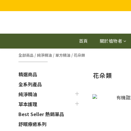
首頁
關於植物者
全部商品
/
純淨精油
/
單方精油
/
花朵類
精選商品
花朵類
全系列產品
純淨精油
草本護理
Best Seller 熱銷單品
舒眠療癒系列