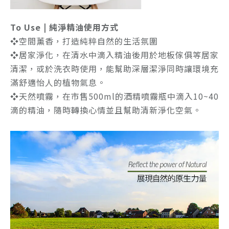
To Use | 純淨精油使用方式
❖空間薰香，打造純粹自然的生活氛圍
❖居家淨化，在清水中滴入精油後用於地板傢俱等居家
清潔，或於洗衣時使用，能幫助深層潔淨同時讓環境充
滿舒適怡人的植物氣息。
❖天然噴霧，在市售500ml的酒精噴霧瓶中滴入10~40
滴的精油，隨時轉換心情並且幫助清新淨化空氣。