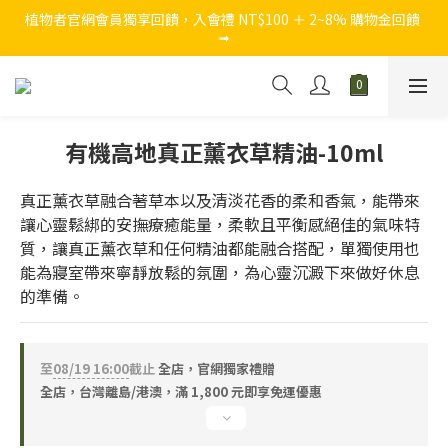
植物者官網會員獨享回饋，入會禮 NT$100 ＋ 2~8% 購物金回饋 
➟
官網獨家，結帳買 NT$1,280 加贈 『西西里假期5ml迷你瓶』
官網獨家，結帳買 NT$1,280 加贈 『西西里假期5ml迷你瓶』
有機高地真正薰衣草精油-10ml
真正薰衣草融合著草本以及清淡花香的柔和香氣，能帶來
讓心靈鬆綁的安撫療癒能量，柔軟且平衡感絕佳的氣味特
質，讓真正薰衣草和任何精油都能融合搭配，單獨使用也
能為寢室帶來寧靜放鬆的氛圍，為心靈沉澱下來做好休息
的準備。
至
08/19 16:00
截止
全店，官網獨家禮贈
全店，台灣離島/港澳，滿 1,800 元即享免運優惠