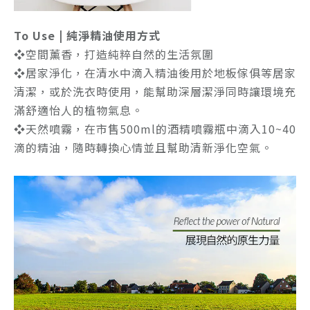
To Use | 純淨精油使用方式
❖空間薰香，打造純粹自然的生活氛圍
❖居家淨化，在清水中滴入精油後用於地板傢俱等居家
清潔，或於洗衣時使用，能幫助深層潔淨同時讓環境充
滿舒適怡人的植物氣息。
❖天然噴霧，在市售500ml的酒精噴霧瓶中滴入10~40
滴的精油，隨時轉換心情並且幫助清新淨化空氣。