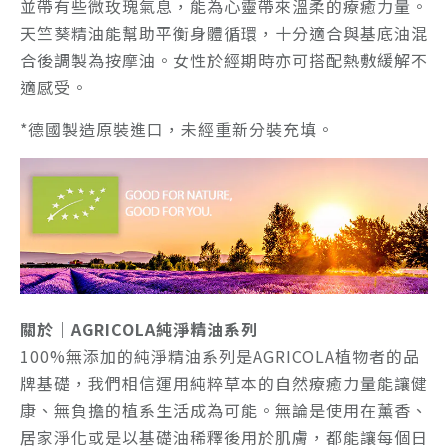
並帶有些微玫瑰氣息，能為心靈帶來溫柔的療癒力量。
天竺葵精油能幫助平衡身體循環，十分適合與基底油混
合後調製為按摩油。女性於經期時亦可搭配熱敷緩解不
適感受。
*德國製造原裝進口，未經重新分裝充填。
關於｜AGRICOLA純淨精油系列
100%無添加的純淨精油系列是AGRICOLA植物者的品
牌基礎，我們相信運用純粹草本的自然療癒力量能讓健
康、無負擔的植系生活成為可能。無論是使用在薰香、
居家淨化或是以基礎油稀釋後用於肌膚，都能讓每個日