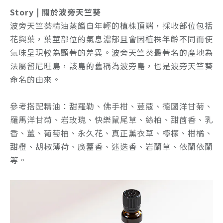
Story | 關於波旁天竺葵
波旁天竺葵精油蒸餾自年輕的植株頂端，採收部位包括
花與葉，葉莖部位的氣息濃郁且會因植株年齡不同而使
氣味呈現較為顯著的差異。波旁天竺葵最著名的產地為
法屬留尼旺島，該島的舊稱為波旁島，也是波旁天竺葵
命名的由來。
參考搭配精油：
甜羅勒、佛手柑、荳蔻、德國洋甘菊、
羅馬洋甘菊、岩玫瑰、快樂鼠尾草、絲柏、甜茴香、乳
香、薑、葡萄柚、永久花、真正薰衣草、檸檬、柑橘、
甜橙、胡椒薄荷、廣藿香、迷迭香、岩蘭草、依蘭依蘭
等。