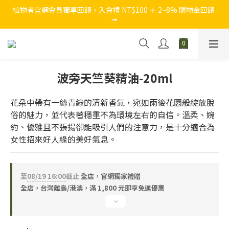
植物者官網會員獨享回饋，入會禮 NT$100 ＋ 2~8% 購物金回饋 
➟
官網獨家，結帳買 NT$1,280 加贈 『西西里假期5ml迷你瓶』
官網獨家，結帳買 NT$1,280 加贈 『西西里假期5ml迷你瓶』
波旁天竺葵精油-20ml
花朵中帶有一絲青綠的清新香氣，宛如雨後花園般綻放脫
俗的魅力，並代表著穩重不為環境左右的自信。溫柔、婉
約、優雅且不張揚卻能吸引人們的注意力，是十分適合為
女性招來好人緣的美好氣息。
至
08/19 16:00
截止
全店，官網獨家禮贈
全店，台灣離島/港澳，滿 1,800 元即享免運優惠