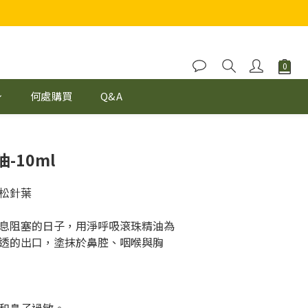
何處購買
Q&A
-10ml
松針葉
息阻塞的日子，用淨呼吸滾珠精油為
透的出口，塗抹於鼻腔、咽喉與胸