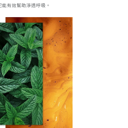
配能有效幫助淨透呼吸。