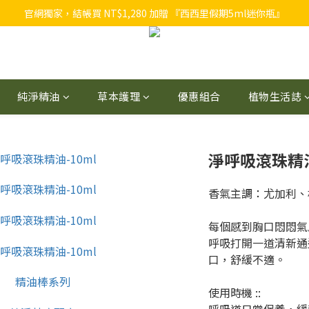
官網獨家，結帳買 NT$1,280 加贈 『西西里假期5ml迷你瓶』
官網獨家，結帳買 NT$1,280 加贈 『西西里假期5ml迷你瓶』
植物者官網會員獨享回饋，入會禮 NT$100 ＋ 2~8% 購物金回饋 ➟
官網獨家，結帳買 NT$1,280 加贈 『西西里假期5ml迷你瓶』
純淨精油
草本護理
優惠組合
植物生活誌
淨呼吸滾珠精油
香氣主調：尤加利、
每個感到胸口悶悶氣
呼吸打開一道清新通
口，舒緩不適。
使用時機 :: 