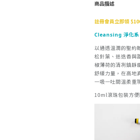
商品描述
註冊會員立即領 $10
Cleansing 淨化系
以通透溫潤的聖約
松針葉、迷迭香與
椒薄荷的清冽鎮靜
舒緩力量，在高地
一吸一吐間溫柔重
10ml滾珠包裝方