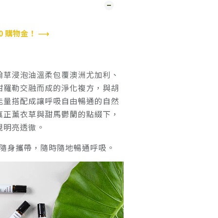
0 購物金！ ⟶
翰草浸泡油溫柔包覆澳洲尤加利、
甜羅勒交融而成的淨化複方，與胡
能量搭配成讓呼吸自由暢通的自然
真正薰衣草與甜馬鬱蘭的點綴下，
現明亮透徹。
便隨身攜帶，隨時隨地暢通呼吸。