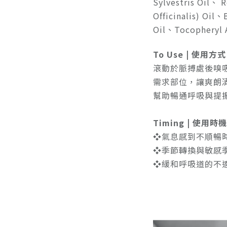
Sylvestris Oil、 
Officinalis) Oil
Oil、Tocopheryl 
To Use | 使用方式
滾動於脈搏處後嗅
需求部位，讓爽朗
幫助暢通呼吸與提
Timing | 使用時機
❖氣息感到不順暢
❖季節轉換與敏感
❖緩和呼吸道的不