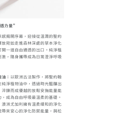
透力量"
涼感揭開序幕，迎接從溫潤的聖約
釋放宛如走進森林深處的草本淨化
打開一道自由通透的出口。純淨植
刺激，隨身攜帶成為日常澄淨呼吸
泡油：
以歐洲古法製作，將聖約翰
在純淨植物油中，透過時光醞釀出
，淬鍊而成優越的放鬆安撫能量能
力，成為自由呼吸最溫柔的基礎。
：
澳洲尤加利擁有溫柔緩和的淨化
統帶來安心的淨化防禦能量，與松