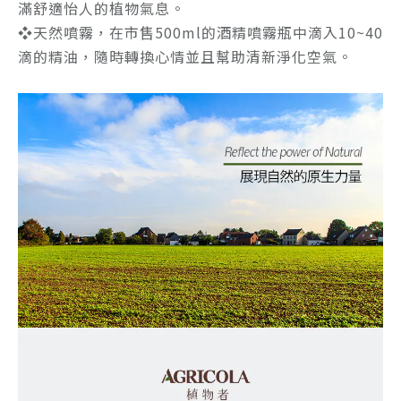
滿舒適怡人的植物氣息。
❖天然噴霧，在市售500ml的酒精噴霧瓶中滴入10~40
滴的精油，隨時轉換心情並且幫助清新淨化空氣。