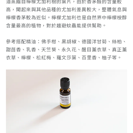
油蒸餾自檸檬尤加利樹的葉片，由於香茅醛的含量較
高，聞起來與其他品種的尤加利差異較大，整體氣息與
檸檬香茅較為近似。檸檬尤加利也是自然界中檸檬桉醇
含量最高的植物，對於趨避蚊蟲能提供幫助。
參考搭配精油：
佛手柑、黑胡椒、德國洋甘菊、絲柏、
甜茴香、乳香、天竺葵、永久花、醒目薰衣草、真正薰
衣草、檸檬、松紅梅、羅文莎葉、百里香、柚子等。