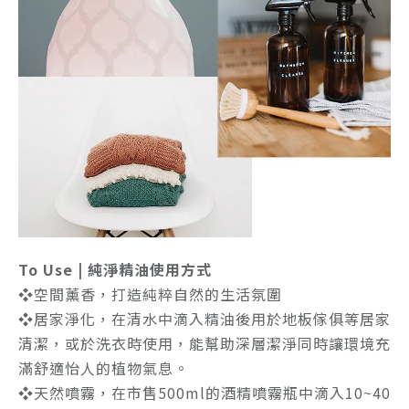
To Use | 純淨精油使用方式
❖空間薰香，打造純粹自然的生活氛圍
❖居家淨化，在清水中滴入精油後用於地板傢俱等居家
清潔，或於洗衣時使用，能幫助深層潔淨同時讓環境充
滿舒適怡人的植物氣息。
❖天然噴霧，在市售500ml的酒精噴霧瓶中滴入10~40