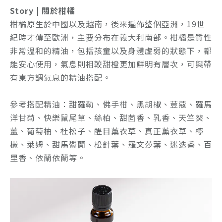
Story | 關於柑橘
柑橘原生於中國以及越南，後來遍佈整個亞洲，19世
紀時才傳至歐洲，主要分布在義大利南部。柑橘是質性
非常溫和的精油，包括孩童以及身體虛弱的狀態下，都
能安心使用，氣息則相較甜橙更加鮮明有層次，可與帶
有東方調氣息的精油搭配。
參考搭配精油：
甜羅勒、佛手柑、黑胡椒、荳蔻、羅馬
洋甘菊、快樂鼠尾草、絲柏、甜茴香、乳香、天竺葵、
薑、葡萄柚、杜松子、醒目薰衣草、真正薰衣草、檸
檬、萊姆、甜馬鬱蘭、松針葉、羅文莎葉、迷迭香、百
里香、依蘭依蘭等。