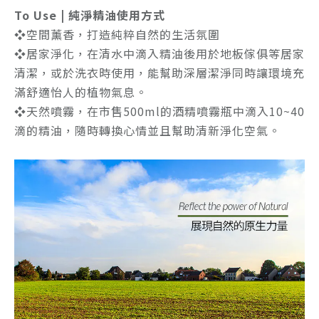
To Use | 純淨精油使用方式
❖空間薰香，打造純粹自然的生活氛圍
❖居家淨化，在清水中滴入精油後用於地板傢俱等居家
清潔，或於洗衣時使用，能幫助深層潔淨同時讓環境充
滿舒適怡人的植物氣息。
❖天然噴霧，在市售500ml的酒精噴霧瓶中滴入10~40
滴的精油，隨時轉換心情並且幫助清新淨化空氣。