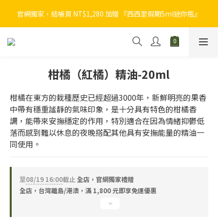
官網獨家，結帳買 NT$1,280 加贈 『西西里假期5ml迷你瓶』
官網獨家，結帳買 NT$1,280 加贈 『西西里假期5ml迷你瓶』
植物者官網會員獨享回饋，入會禮 NT$100 ＋ 2~8% 購物金回饋 
➟
官網獨家，結帳買 NT$1,280 加贈 『西西里假期5ml迷你瓶』
柑橘（紅橘）精油-20ml
柑橘在東方的栽種歷史已經超過3000年，新鮮明亮的果香
中帶有穩重謐靜的氣味印象，是十分具有特色的柑橘香
調，能帶來安撫穩定的作用，特別適合在因為情緒抑鬱低
落而感到難以休息的夜晚搭配其他具有安撫能量的精油一
同使用。
至
08/19 16:00
截止
全店，官網獨家禮贈
全店，台灣離島/港澳，滿 1,800 元即享免運優惠