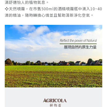
滿舒適怡人的植物氣息。
❖天然噴霧，在市售500ml的酒精噴霧瓶中滴入10~40
滴的精油，隨時轉換心情並且幫助清新淨化空氣。