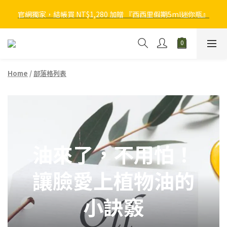
官網獨家，結帳買 NT$1,280 加贈 『西西里假期5ml迷你瓶』
官網獨家，結帳買 NT$1,280 加贈 『西西里假期5ml迷你瓶』
植物者官網會員獨享回饋，入會禮 NT$100 ＋ 2~8% 購物金回饋 
➟
官網獨家，結帳買 NT$1,280 加贈 『西西里假期5ml迷你瓶』
Home
/
部落格列表
油來了，不用怕！
讓臉愛上植物油的
小訣竅