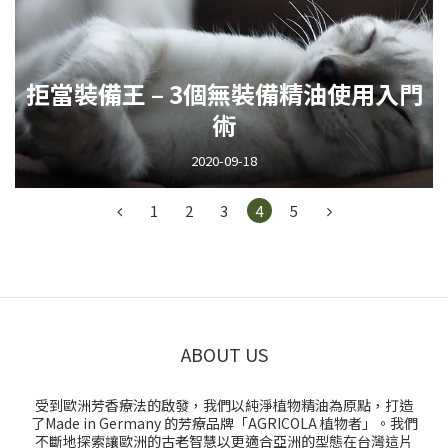
拒當裝備王 – 3個無裝備精油使用入門
術
2020-09-18
1
2
3
4
5
ABOUT US
受到歐洲芳香療法的啟發，我們以純淨植物精油為原點，打造
了Made in Germany 的芳療品牌「AGRICOLA 植物者」。我們
不斷地探索讓歐洲的古老智慧以更適合亞洲的型態在台灣這片